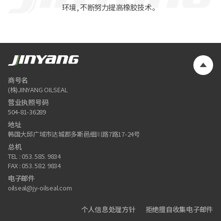
环境, 不断努力提高橡胶技术。
商号名
(株)JINYANG OILSEAL
营业执照号码
504-81-36289
地址
韩国大邱广域市达城郡多斯邑细川路7路17-24号
总机
TEL : 053. 585. 9834
FAX : 053. 582. 9834
电子邮件
oilseal@jy-oilseal.com
个人信息处理方针
拒绝擅自收集电子邮件